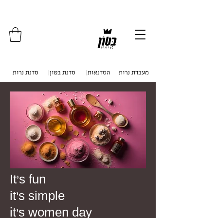
איסוף עצמי מכפר סבא . משלוחים לכל
הארץ
|מעבדת נרות
|הסדנאות
|סדנת בטון
סדנת נרות
It's fun
it's simple
it's women day