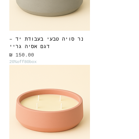
נר סויה טבעי בעבודת יד –
דגם אסיה גריי
מחיר
20%off80box