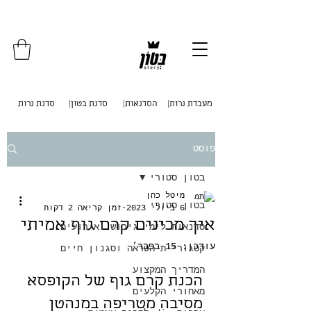
איסוף עצמי מכפר סבא . משלוחים לכל
הארץ
|מעבדת נרות
|הסדנאות
|סדנת בטון
סדנת נרות
פוסט
בטון סטורי
מיטל כהן
בטון סטורי
6 ביולי 2023
זמן קריאה 2 דקות
איך מכינים קרם גוף אמיתי
סדנאות לימי גיבוש ואירועים
עודכן:
15 בפבר׳
קטגוריית השראה וסגנון חיים
המדריך המקצוע
הכנת קרם גוף של הקופסא 
מאחורי הקלעים
מסיבה מטריפה במנהטן