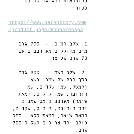
בקופסאות החגיגה של בטון 
סטורי 
https://www.betonstory.com
/product-page/manhatenspa
1. שלב המים: -  700 גרם 
מים מזוקקים מעורבבים עם 
70 גרם גליצרין
 2. שלב השמן: - 300 גרם 
בסך הכל של שמני נשא 
(למשל, שמן שקדים, שמן 
חוחובה, שמן קוקוס, חמאת 
שיאה) מערבבים מס שמנים 
יחד חוחובה, קוקוס, שקדים, 
חמאת שיאה, חמאת קקאו. סהכ 
כולם יחד צריכים לשקול 300 
גרם.