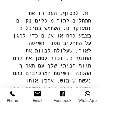
 8. לבסוף, העבירו את 
התחליב לתוך מיכלים נקיים 
ומעוקרים. השתמש במיכלים 
בצבע כהה או אטום כדי להגן 
על התחליב מפני חשיפה 
לאור, שעלולה לבזות את 
החומרים. זכור לסמן את קרם 
הגוף הביתי שלך עם תאריך 
ההכנה ורשימת המרכיבים בהם 
נעשה שימוש. אחסן אותו 
במקום קריר ויבש והשתמש בו 
תוך מספר חודשים.
Phone
Email
Facebook
WhatsApp
הסיבה שמוסיפים חומר משמר 
הוא מאחר והקרם עם תוספת 
מים...מה שעשוי להעלות 
עובש. אם רוצים שקרם הגוף 