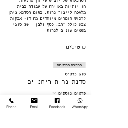
הסדנאות של יום שישי הן סדנאות 
חוויותיות באוירה של עבודה בבית 
מלאכה לייצור נרות, בתום הסדנא ניתן 
לרכוש חומרים מיוחדים מהודו- אבקות 
צבע כולל זהב, כסף ולבן ו 30 סוגי 
בשמים שונים לנרות
כרטיסים
המכירה הסתיימה
סוג כרטיס
סדנת נרות ריחניים
פרטים נוספים
מחיר
Phone
Email
Facebook
WhatsApp
+ עמלת שירות על כרטיסים בסך ‏6.25 ‏₪