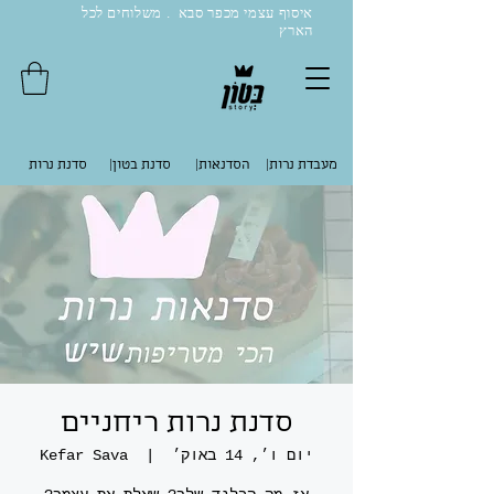
איסוף עצמי מכפר סבא . משלוחים לכל
הארץ
|מעבדת נרות
|הסדנאות
|סדנת בטון
סדנת נרות
סדנת נרות ריחניים
יום ו׳, 14 באוק׳
  |  
Kefar Sava