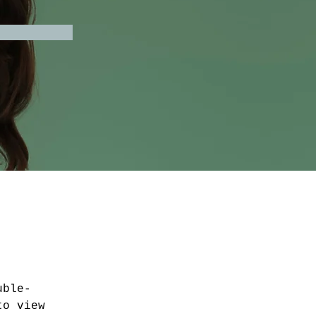
uble-
to view 