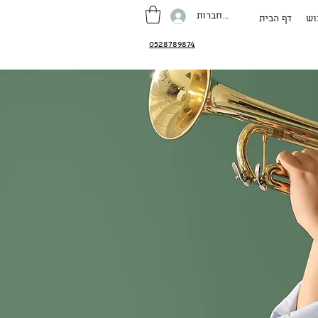
להתחברות
וש
דף הבית
0528789874