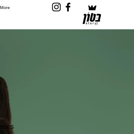
More
on
eeks