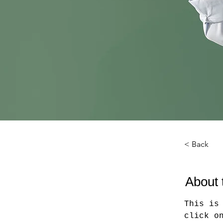
< Back
About 
This is
click o