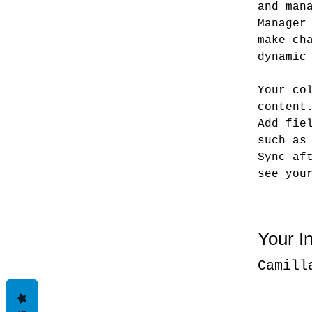
and man
Manager
make ch
dynamic
Your co
content
Add fie
such as
Sync af
see you
Your In
Camill