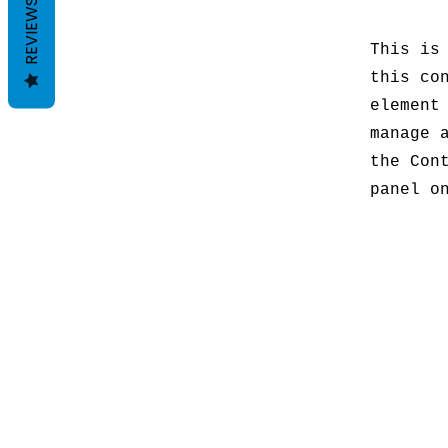
REVIEWS
This is
this co
element
manage 
the Con
panel o