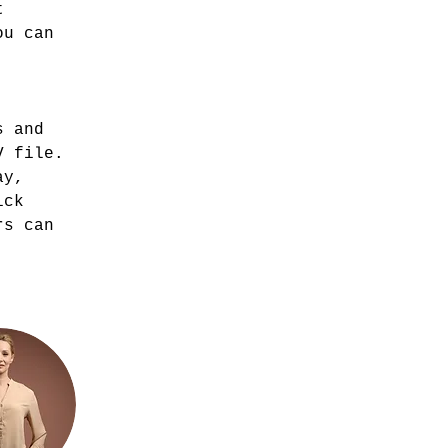
t 
ou can 
 
s and 
V file. 
ay, 
ick 
rs can 