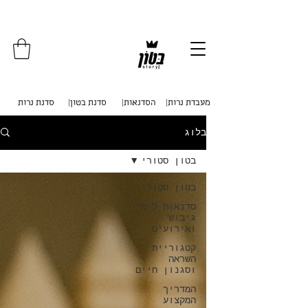
איסוף עצמי מכפר סבא . משלוחים לכל
הארץ
|מעבדת נרות
|הסדנאות
|סדנת בטון
סדנת נרות
בלוג
בטון סטורי
בטון סטורי
סדנאות לימי
גיבוש
ואירועים
קטגוריית
השראה
וסגנון חיים
המדריך
המקצוע