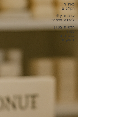
מאחורי
הקלעים
ערכות diy
להכנה עצמית
חדשות בטון
סטורי -
עדכונים
והשקות