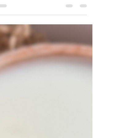
עשוי בעבודת יד, מרכך, מקציף
ומפנק. בואו לגלות את הקסם
שבפשטות. 🌿🧼 #DIYSoap