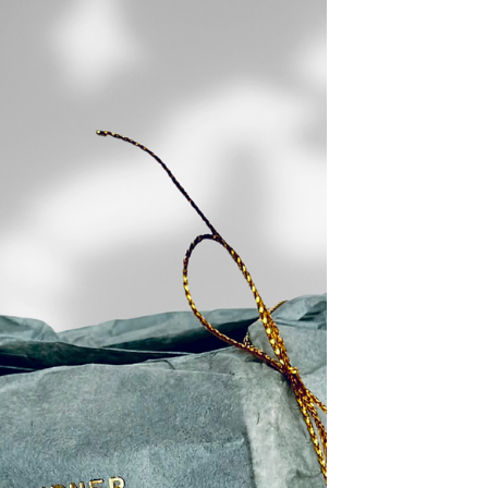
מיטל כהן
2 באפר׳ 2025
זמן קריאה 1 דקות
סדנת נרות - הקטלוג
✨ **הקטלוג החדש של בטון סטורי
כאן!** ✨ נרות שמעירים את החוויה
מעיצוב קלאסי בכלי בטון ועד נרות
בהשראת פריז, ניו יורק וסרי לנקה.