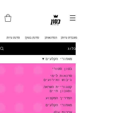
איסוף עצמי מכפר סבא . משלוחים לכל
הארץ
|מעבדת נרות
|הסדנאות
|סדנת בטון
סדנת נרות
בלוג
מאחורי הקלעים
בטון סטורי
סדנאות לימי
גיבוש ואירועים
קטגוריית השראה
וסגנון חיים
המדריך המקצוע
מאחורי הקלעים
ערכות diy